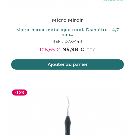
Micro Miroir
Micro-miroir métallique rond. Diamètre : 4,7
mm…
REF : DA044R
95,98 €
106,65 €
TTC
Ajouter au panier
-10%