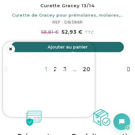
Curette Gracey 13/14
Curette de Gracey pour prémolaires, molaires,…
REF : DB386R
52,93 €
58,81 €
TTC
Ajouter au panier
×
Vos loupes
1
2
3
…
20
personnalisées à
distance
En savoir +