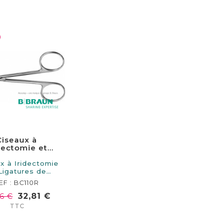
Ciseaux à
dectomie et
Ligatures
x à Iridectomie
Ligatures de
 de longueur.…
EF : BC110R
32,81 €
6 €
TTC