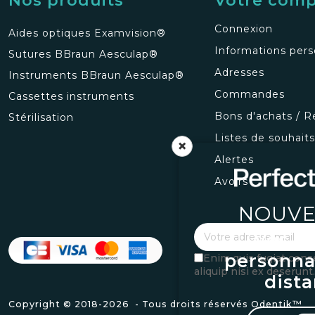
Nos produits
Votre com
Connexion
Aides optiques Examvision®
Informations pers
Sutures BBraun Aesculap®
Adresses
Instruments BBraun Aesculap®
Commandes
Cassettes instruments
Bons d'achats / R
Stérilisation
Listes de souhait
×
Alertes
Avoirs
NOUVE
Vos l
personna
Enim quis fugiat cons
aliquip nisi ex deserunt.
dist
Copyright © 2018-
2026 - Tous droits réservés Odentik™