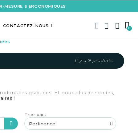
UR-MESURE & ERGONOMIQUES
CONTACTEZ-NOUS
uées
Il y a 9 produits.
odontales graduées. Et pour plus de sondes,
aires
!
Trier par :