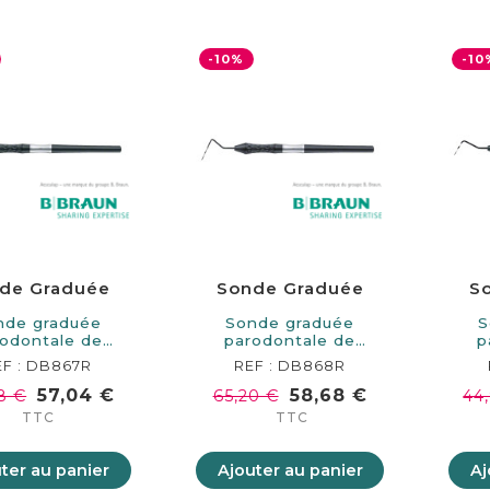
-10%
-10
de Graduée
Sonde Graduée
S
nde graduée
Sonde graduée
S
odontale de
parodontale de
p
 de longueur.…
160mm de longueur.…
160
EF : DB867R
REF : DB868R
57,04 €
58,68 €
8 €
65,20 €
44
TTC
TTC
ter au panier
Ajouter au panier
Aj