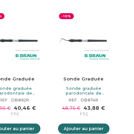
%
-10%
onde Graduée
Sonde Graduée
onde graduée
Sonde graduée
arodontale de
parodontale de
mm de longueur.…
160mm de longueur.…
REF : DB862R
REF : DB874R
40,46 €
43,88 €
,95 €
48,75 €
TTC
TTC
outer au panier
Ajouter au panier