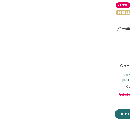
-10%
MEIL
Son
So
par
160mm
R
63,3
Ajou