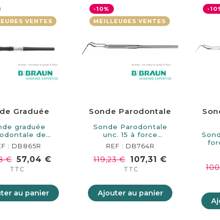
-10%
-10
LEURES VENTES
MEILLEURES VENTES
de Graduée
Sonde Parodontale
Son
nde graduée
Sonde Parodontale
odontale de
unc. 15 à force
Sond
 de longueur.…
contrôlée de 165 mm
for
EF : DB865R
REF : DB764R
de…
57,04 €
107,31 €
8 €
119,23 €
100
TTC
TTC
ter au panier
Ajouter au panier
Aj