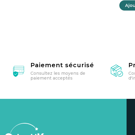
Ajou
Paiement sécurisé
P
Consultez les moyens de
Co
paiement acceptés
d'