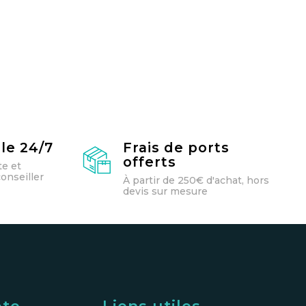
le 24/7
Frais de ports
offerts
te et
onseiller
À partir de 250€ d'achat, hors
devis sur mesure