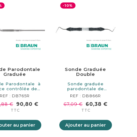
%
-10%
de Parodontale
Sonde Graduée
Graduée
Double
e Parodontale à
Sonde graduée
ce contrôlée de
parodontale de
165 mm de…
170mm de longueur.…
REF : DB765R
REF : DB866R
90,80 €
60,38 €
,88 €
67,09 €
TTC
TTC
outer au panier
Ajouter au panier