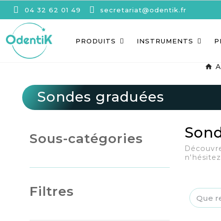
04 32 62 01 49
secretariat@odentik.fr
PRODUITS
INSTRUMENTS
P
A
Sondes graduées
Sond
Sous-catégories
Découvre
n'hésite
Filtres