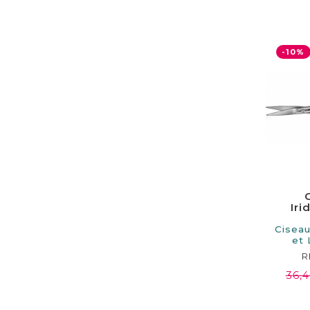
-10%
Iri
Ciseau
et 
110mm
R
36,4