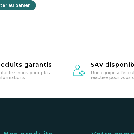
ter au panier
roduits garantis
SAV disponib
ntactez-nous pour plus
Une équipe à l'écou
informations
réactive pour vous c