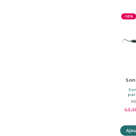
-10%
Son
So
par
160mm
R
63,3
Ajou