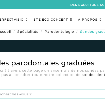
DES SOLUTIONS S
ERFECTVISIO
STÉ ÉCO CONCEPT
À PROPOS
ccueil
Spécialités
Parodontologie
Sondes grad
es parodontales graduées
z à travers cette page un ensemble de nos sondes par
z pas à consulter toute notre collection de
sondes dent