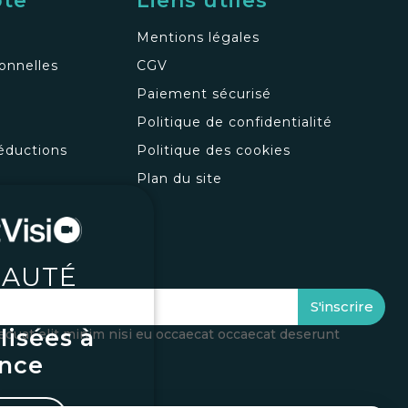
pte
Liens utiles
Mentions légales
onnelles
CGV
Paiement sécurisé
Politique de confidentialité
éductions
Politique des cookies
s
Plan du site
AUTÉ
oupes
S'inscrire
lisées à
equat elit minim nisi eu occaecat occaecat deserunt
ance