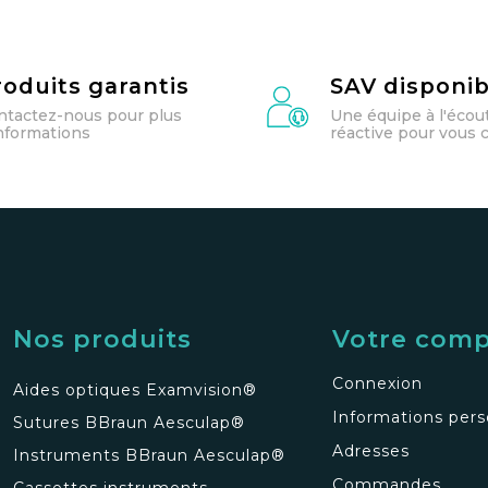
roduits garantis
SAV disponib
ntactez-nous pour plus
Une équipe à l'écou
informations
réactive pour vous c
Nos produits
Votre com
Connexion
Aides optiques Examvision®
Informations pers
Sutures BBraun Aesculap®
Adresses
Instruments BBraun Aesculap®
Commandes