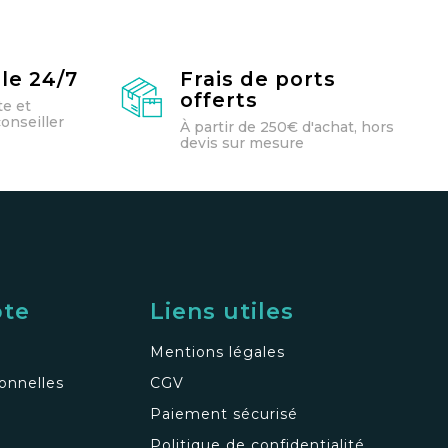
le 24/7
Frais de ports
offerts
te et
onseiller
À partir de 250€ d'achat, hors
devis sur mesure
pte
Liens utiles
Mentions légales
onnelles
CGV
Paiement sécurisé
Politique de confidentialité