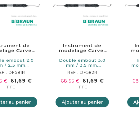
strument de
Instrument de
I
lage Carver
modelage Carver
mo
2.5mm 170mm
3.0/3.5mm 170mm
ad
le embout 2.0
Double embout 3.0
 / 2.5 mm.
mm / 3.5 mm.
mo
ueur 170 mm.…
Longueur 170 mm.…
po
EF : DF581R
REF : DF582R
61,69 €
61,69 €
5 €
68,55 €
68
TTC
TTC
ter au panier
Ajouter au panier
Aj