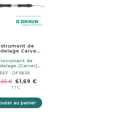
nstrument de
delage Carver
aptation bords
170mm
Instrument de
delage (Carver)
ur l'adaptation
REF : DF583R
aux…
61,69 €
,55 €
TTC
outer au panier