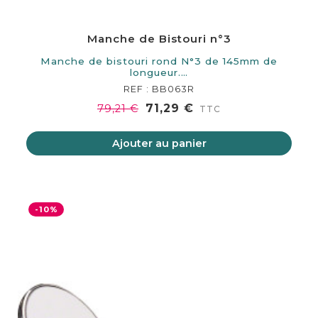
Manche de Bistouri n°3
Manche de bistouri rond N°3 de 145mm de
longueur.…
REF : BB063R
71,29 €
79,21 €
TTC
Ajouter au panier
-10%