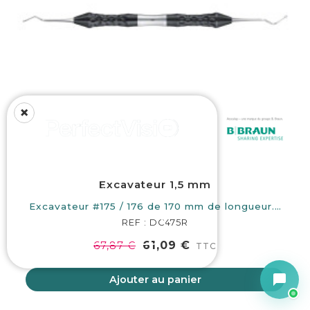
×
Vos loupes
personnalisées à
Excavateur 1,5 mm
distance
Excavateur #175 / 176 de 170 mm de longueur.…
REF : DC475R
En savoir +
61,09 €
67,87 €
TTC
Ajouter au panier