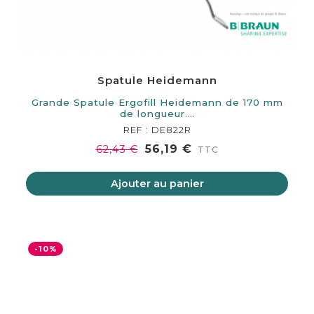
Spatule Heidemann
Grande Spatule Ergofill Heidemann de 170 mm
de longueur.…
REF : DE822R
56,19 €
62,43 €
TTC
Ajouter au panier
-10%