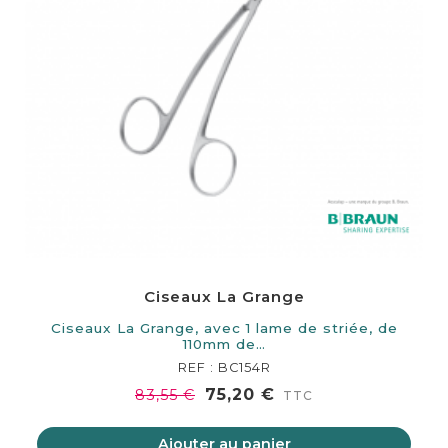
Ciseaux La Grange
Ciseaux La Grange, avec 1 lame de striée, de
110mm de…
REF : BC154R
75,20 €
83,55 €
TTC
Ajouter au panier