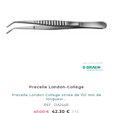
Precelle London-Collège
Precelle London College striée de 150 mm de
longueur.…
REF : DA244R
42,30 €
47,00 €
TTC