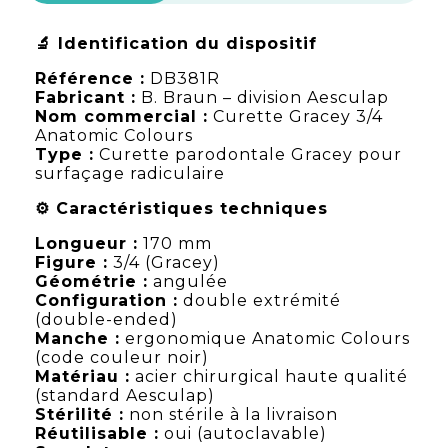
🔬 Identification du dispositif
Référence :
DB381R
Fabricant :
B. Braun – division Aesculap
Nom commercial :
Curette Gracey 3/4
Anatomic Colours
Type :
Curette parodontale Gracey pour
surfaçage radiculaire
⚙️ Caractéristiques techniques
Longueur :
170 mm
Figure :
3/4 (Gracey)
Géométrie :
angulée
Configuration :
double extrémité
(double-ended)
Manche :
ergonomique Anatomic Colours
(code couleur noir)
Matériau :
acier chirurgical haute qualité
(standard Aesculap)
Stérilité :
non stérile à la livraison
Réutilisable :
oui (autoclavable)