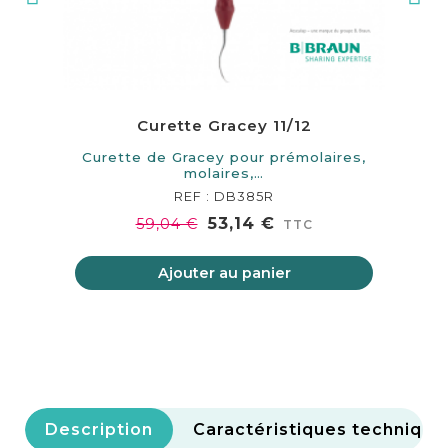
Curette Gracey 11/12
Curette de Gracey pour prémolaires,
Cur
molaires,…
REF : DB385R
53,14 €
59,04 €
TTC
Ajouter au panier
Description
Caractéristiques technique