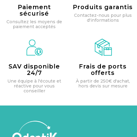
Paiement
Produits garantis
sécurisé
Contactez-nous pour plus
d'informations
Consultez les moyens de
paiement acceptés
SAV disponible
Frais de ports
24/7
offerts
Une équipe à l'écoute et
À partir de 250€ d'achat,
réactive pour vous
hors devis sur mesure
conseiller