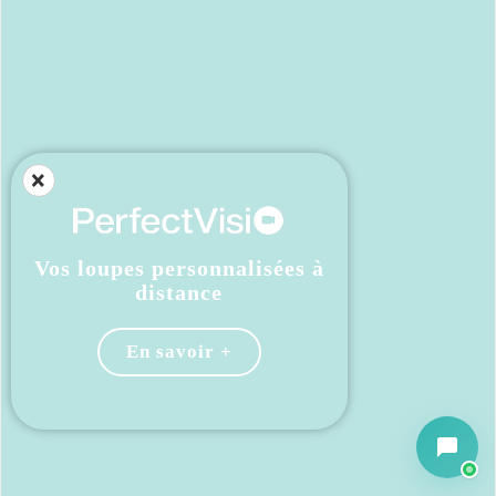
×
Vos loupes personnalisées à
distance
En savoir +