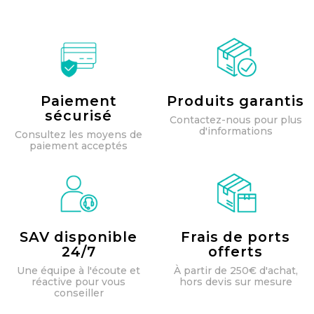
Paiement
Produits garantis
sécurisé
Contactez-nous pour plus
d'informations
Consultez les moyens de
paiement acceptés
SAV disponible
Frais de ports
24/7
offerts
Une équipe à l'écoute et
À partir de 250€ d'achat,
réactive pour vous
hors devis sur mesure
conseiller