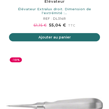
Élévateur
Élévateur Extralux droit. Dimension de
l'extrémité :…
REF : DL314R
55,04 €
61,15 €
TTC
Ajouter au panier
-10%