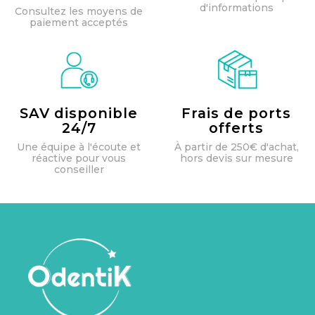
d'informations
Consultez les moyens de
paiement acceptés
SAV disponible
Frais de ports
24/7
offerts
Une équipe à l'écoute et
À partir de 250€ d'achat,
réactive pour vous
hors devis sur mesure
conseiller