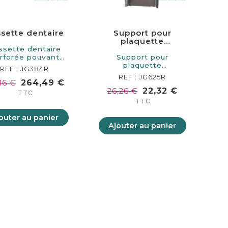
sette dentaire
Support pour
plaquette
d'identification
ssette dentaire
rforée pouvant
Support pour
cueillir 12 à 14…
plaquette
REF : JG384R
d'identification.
REF : JG625R
S'adapte sur…
264,49 €
,16 €
22,32 €
26,26 €
TTC
TTC
outer au panier
Ajouter au panier