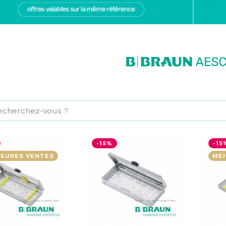
-15%
-15
LEURES VENTES
MEI