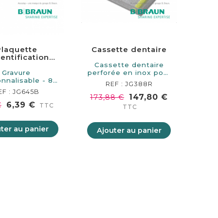
Plaquette
Cassette dentaire
dentification
sonnalisable
Cassette dentaire
Gravure
perforée en inox pour
nnalisable - 8
9 instruments.…
REF : JG388R
eurs au choix.
EF : JG645B
Rouge…
147,80 €
173,88 €
6,39 €
€
TTC
TTC
ter au panier
Ajouter au panier