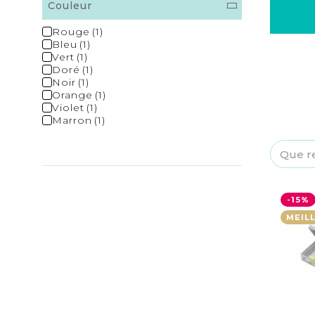
Couleur
Rouge
Bleu
Vert
Doré
Noir
Orange
Violet
Marron
-15%
MEIL