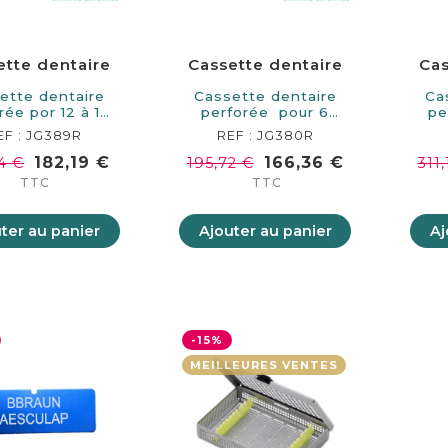
ette dentaire
Cassette dentaire
Cas
ette dentaire
Cassette dentaire
Ca
rée por 12 à 14
perforée pour 6
pe
struments.…
instruments.…
ac
EF : JG389R
REF : JG380R
182,19 €
166,36 €
4 €
195,72 €
311
TTC
TTC
ter au panier
Ajouter au panier
Aj
-15%
MEILLEURES VENTES