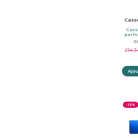
Cass
Cass
perfo
in
R
214,3
Ajou
-15%