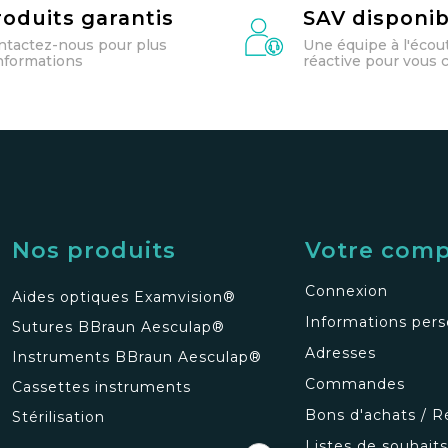
roduits garantis
SAV disponib
ntactez-nous pour plus
Une équipe à l'écou
informations
réactive pour vous c
Nos produits
Votre com
Connexion
Aides optiques Examvision®
Informations pers
Sutures BBraun Aesculap®
Adresses
Instruments BBraun Aesculap®
Commandes
Cassettes instruments
Bons d'achats / R
Stérilisation
Listes de souhait