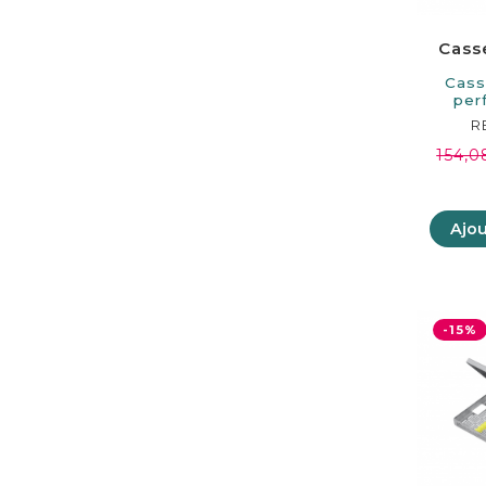
Cass
Cass
per
in
R
154,0
Ajou
-15%