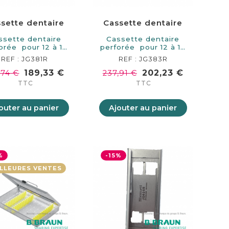
sette dentaire
Cassette dentaire
ssette dentaire
Cassette dentaire
orée pour 12 à 14
perforée pour 12 à 14
instruments.…
instruments.…
REF : JG381R
REF : JG383R
189,33 €
202,23 €
,74 €
237,91 €
TTC
TTC
outer au panier
Ajouter au panier
%
-15%
LLEURES VENTES