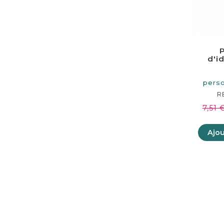
d'i
per
perso
coul
R
7,51 
Ajou