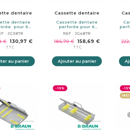
ette dentaire
Cassette dentaire
Cas
ette dentaire
Cassette dentaire
Ca
forée pour 6
perforée pour 6
perf
struments.…
instruments.…
EF : JG387R
REF : JG487R
130,97 €
158,69 €
8 €
186,70 €
222
TTC
TTC
ter au panier
Ajouter au panier
Aj
-15%
-15
MEI