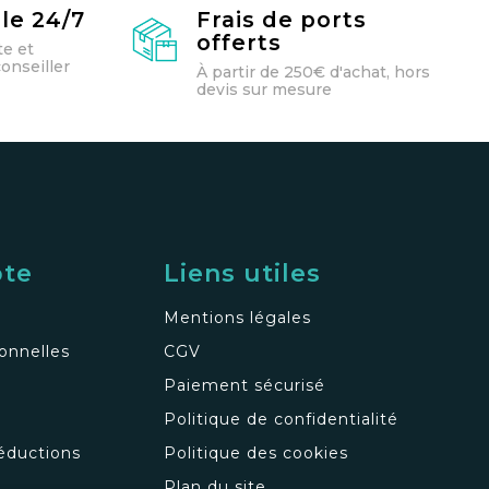
le 24/7
Frais de ports
offerts
te et
onseiller
À partir de 250€ d'achat, hors
devis sur mesure
pte
Liens utiles
Mentions légales
onnelles
CGV
Paiement sécurisé
Politique de confidentialité
éductions
Politique des cookies
s
Plan du site