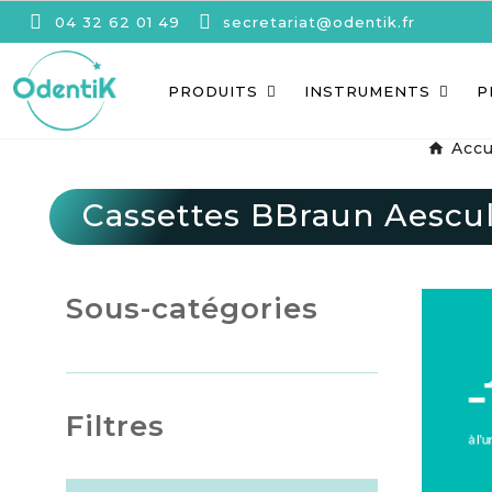
04 32 62 01 49
secretariat@odentik.fr
PRODUITS
INSTRUMENTS
P
Accu
Cassettes BBraun Aescu
Sous-catégories
Filtres