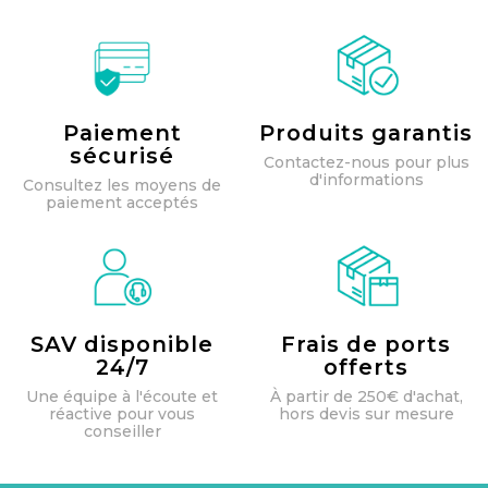
Paiement
Produits garantis
sécurisé
Contactez-nous pour plus
d'informations
Consultez les moyens de
paiement acceptés
SAV disponible
Frais de ports
24/7
offerts
Une équipe à l'écoute et
À partir de 250€ d'achat,
réactive pour vous
hors devis sur mesure
conseiller