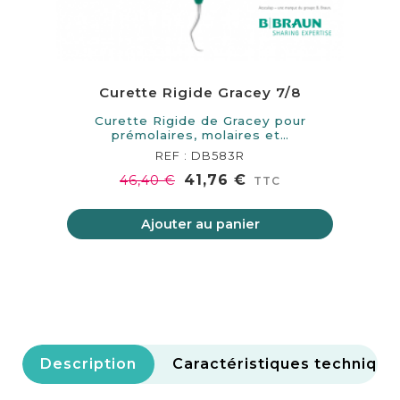
Curette Rigide Gracey 7/8
Curette Rigide de Gracey pour
Cur
prémolaires, molaires et…
REF : DB583R
41,76 €
46,40 €
TTC
Ajouter au panier
Description
Caractéristiques technique