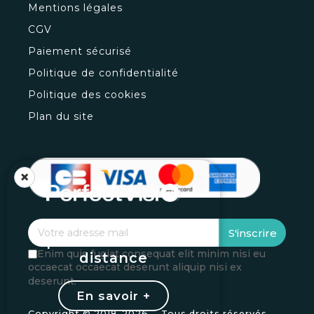
Mentions légales
CGV
Paiement sécurisé
Politique de confidentialité
Politique des cookies
Plan du site
×
Vos loupes
S'inscrire
personnalisées à
Enim quis fugiat consequat elit minim nisi eu
distance
occaecat occaecat deserunt aliquip nisi ex
deserunt.
En savoir +
Copyright © 2018-
2026 - Tous droits réservés