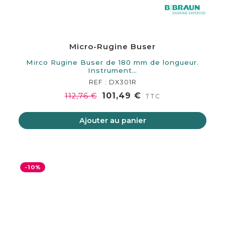
Micro-Rugine Buser
Mirco Rugine Buser de 180 mm de longueur.
Instrument…
REF : DX301R
101,49 €
112,76 €
TTC
Ajouter au panier
-10%