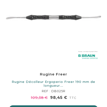
Rugine Freer
Rugine Décolleur Ergoperio Freer 190 mm de
longueur.…
REF : DB025R
98,45 €
109,38 €
TTC