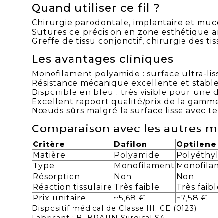
Quand utiliser ce fil ?
Chirurgie parodontale, implantaire et mu
Sutures de précision en zone esthétique a
Greffe de tissu conjonctif, chirurgie des t
Les avantages cliniques
Monofilament polyamide : surface ultra-lisse
Résistance mécanique excellente et stable
Disponible en bleu : très visible pour une d
Excellent rapport qualité/prix de la gamme 
Nœuds sûrs malgré la surface lisse avec 
Comparaison avec les autres m
Critère
Dafilon
Optilene
Matière
Polyamide
Polyéthy
Type
Monofilament
Monofila
Résorption
Non
Non
Réaction tissulaire
Très faible
Très faibl
Prix unitaire
~5,68 €
~7,58 €
Dispositif médical de Classe III. CE (0123)
Fabricant : B. BRAUN Surgical SA.