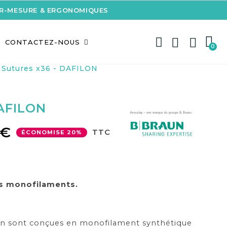
UR-MESURE & ERGONOMIQUES
CONTACTEZ-NOUS
Sutures x36 - DAFILON
DAFILON
 €
TTC
ÉCONOMISE 20%
s monofilaments.
un sont conçues en monofilament synthétique