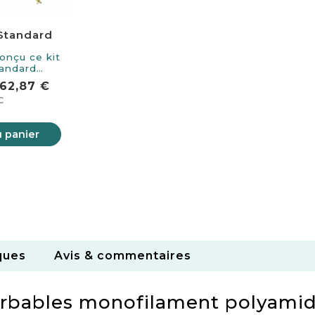
 Standard
onçu ce kit
tandard
nt pour…
62,87 €
C
u panier
ques
Avis & commentaires
orbables monofilament polyami