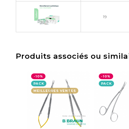
19
Produits associés ou simila
-10%
-10%
PACK
PACK
MEILLEURES VENTES