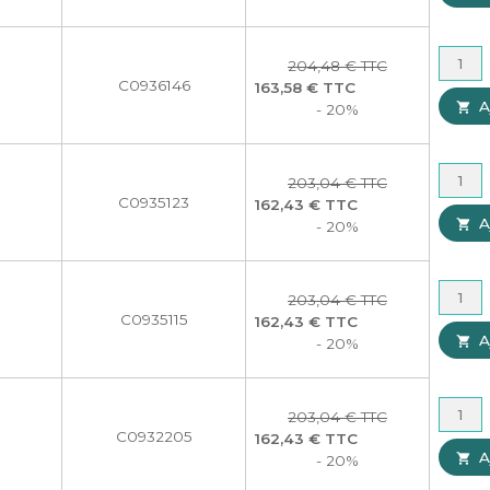
204,48 € TTC
C0936146
163,58 € TTC
A

- 20%
203,04 € TTC
C0935123
162,43 € TTC
A

- 20%
203,04 € TTC
C0935115
162,43 € TTC
A

- 20%
203,04 € TTC
C0932205
162,43 € TTC
A

- 20%