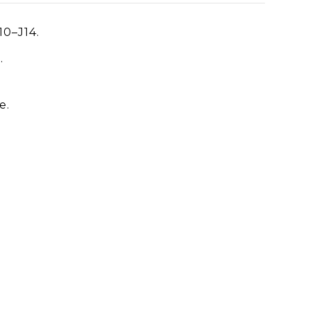
10–J14.
.
e.