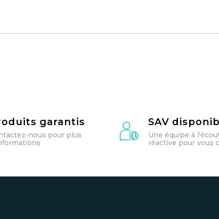
roduits garantis
SAV disponib
ntactez-nous pour plus
Une équipe à l'écou
informations
réactive pour vous c