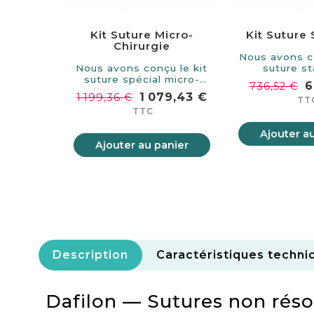
Kit Suture Micro-
Kit Suture
Chirurgie
Nous avons c
Nous avons conçu le kit
suture s
suture spécial micro-
spécialeme
6
736,52 €
chirurgie.…
1 079,43 €
1 199,36 €
TT
TTC
Ajouter a
Ajouter au panier
Description
Caractéristiques techni
Dafilon — Sutures non rés