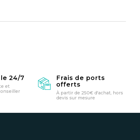
le 24/7
Frais de ports
offerts
te et
onseiller
À partir de 250€ d'achat, hors
devis sur mesure