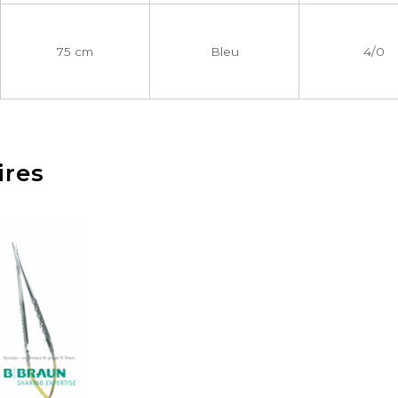
75 cm
Bleu
4/0
ires