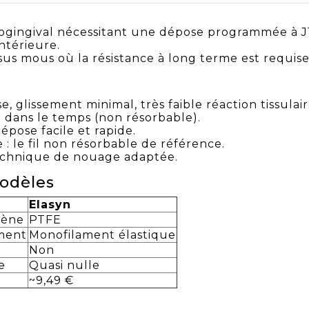
cogingival nécessitant une dépose programmée à J
ntérieure.
issus mous où la résistance à long terme est requise
, glissement minimal, très faible réaction tissulair
 dans le temps (non résorbable).
épose facile et rapide.
: le fil non résorbable de référence.
technique de nouage adaptée.
odèles
Elasyn
lène
PTFE
ment
Monofilament élastique
Non
e
Quasi nulle
~9,49 €