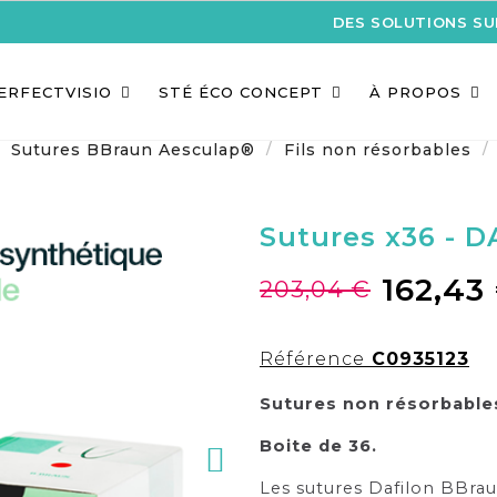
DES SOLUTIONS S
ERFECTVISIO
STÉ ÉCO CONCEPT
À PROPOS
Sutures BBraun Aesculap®
Fils non résorbables
Sutures x36 - 
162,43
203,04 €
Référence
C0935123
Sutures non résorbable
Boite de 36.
Les sutures Dafilon BBra