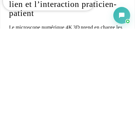
lien et l’interaction praticien-
patient
Le microscope numérique 4K 3D prend en charge les
affichages multi-écrans 2D/3D pour une
communication et un enseignement transparents entre
le médecin et le patient. Il passe sans effort du mode
optique classique au mode optique numérique, offrant
une vision approfondie en temps réel par le biais
d’une imagerie 2D/3D vivante.