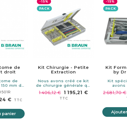
-15%
-15%
PACK
PACK
tome de
Kit Chirurgie - Petite
Kit Form
 droit
Extraction
by Dr
Sa
tome de
Nous avons créé ce kit
Kit spéc
 150 mm de
de chirurgie générale qui
avons
eur.
contient…
collabor
O501R
1 195,21 €
1 406,12 €
2 681,70 €
TTC
24 €
TTC
Ajouter
u panier