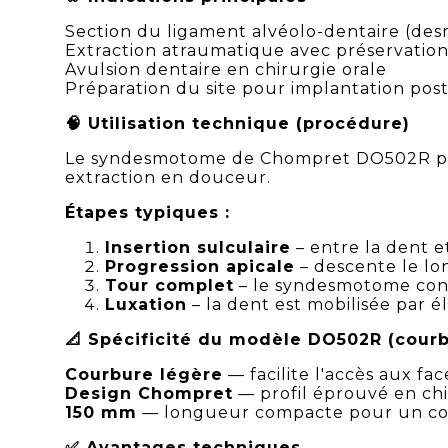
Section du ligament alvéolo-dentaire (de
Extraction atraumatique avec préservation 
Avulsion dentaire en chirurgie orale
Préparation du site pour implantation post
🧠 Utilisation technique (procédure)
Le syndesmotome de Chompret DO502R 
extraction en douceur.
Étapes typiques :
Insertion sulculaire
– entre la dent e
Progression apicale
– descente le lon
Tour complet
– le syndesmotome cont
Luxation
– la dent est mobilisée par é
📐 Spécificité du modèle DO502R (cour
Courbure légère
— facilite l'accès aux fac
Design Chompret
— profil éprouvé en chir
150 mm
— longueur compacte pour un co
✅ Avantages techniques