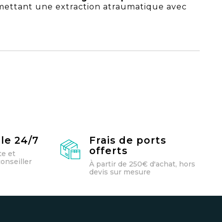
permettant une extraction atraumatique avec
le 24/7
Frais de ports
offerts
te et
onseiller
À partir de 250€ d'achat, hors
devis sur mesure