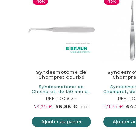
-10%
-10%
Syndesmotome de
Syndesmo
Chompret courbé
Chompret
Syndesmotome de
Syndesmo
Chompret, de 150 mm de
Chompret, de
longueur.
longu
REF : DO503R
REF : D
66,86 €
64,
74,29 €
71,37 €
TTC
Ajouter au panier
Ajouter a