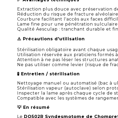
Extraction plus douce avec préservation d
Réduction du risque de fracture alvéolair
Courbure facilitant l'accès aux faces diffici
Lame fine pour une pénétration sulculaire
Qualité Aesculap : tranchant durable et fin
⚠️ Précautions d'utilisation
Stérilisation obligatoire avant chaque usa
Utilisation réservée aux praticiens formés à
Attention à ne pas léser les structures anat
Ne pas utiliser comme levier (risque de fra
🧪 Entretien / stérilisation
Nettoyage manuel ou automatisé (bac à 
Stérilisation vapeur (autoclave) selon pro
Inspecter la lame après chaque cycle de sté
Compatible avec les systèmes de rangeme
💡 En résumé
Le
DO502R Syndesmotome de Chompret