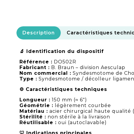
Description
Caractéristiques techni
🔬 Identification du dispositif
Référence :
DO502R
Fabricant :
B. Braun – division Aesculap
Nom commercial :
Syndesmotome de Cho
Type :
Syndesmotome / décolleur ligament
⚙️ Caractéristiques techniques
Longueur :
150 mm (≈ 6")
Géométrie :
légèrement courbée
Matériau :
acier chirurgical haute qualité
Stérilité :
non stérile à la livraison
Réutilisable :
oui (autoclavable)
🦷 Indications principales