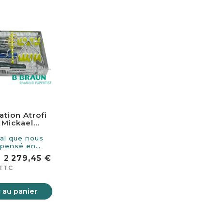
ation Atrofi
 Mickael
mama
ial que nous
 pensé en
ation avec…
2 279,45 €
TTC
 au panier