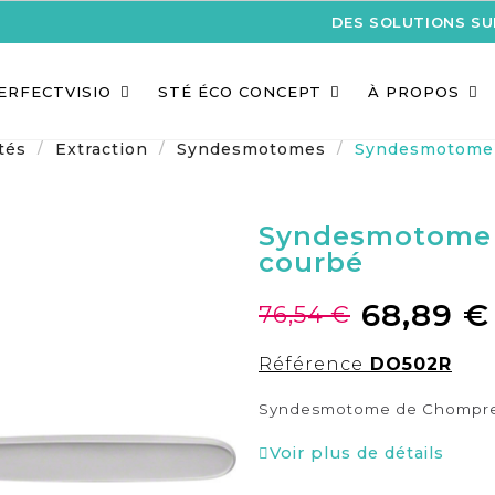
DES SOLUTIONS S
ERFECTVISIO
STÉ ÉCO CONCEPT
À PROPOS
tés
Extraction
Syndesmotomes
Syndesmotome 
Syndesmotome
courbé
68,89 €
76,54 €
Référence
DO502R
Syndesmotome de Chompret
Voir plus de détails