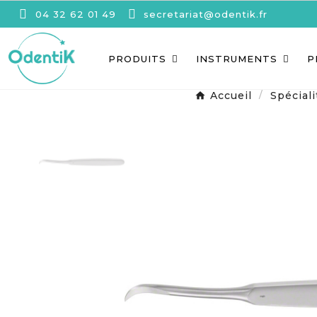
04 32 62 01 49
secretariat@odentik.fr
PRODUITS
INSTRUMENTS
P
Accueil
Spéciali