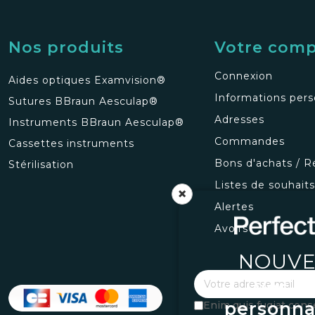
Nos produits
Votre com
Connexion
Aides optiques Examvision®
Informations pers
Sutures BBraun Aesculap®
Adresses
Instruments BBraun Aesculap®
Commandes
Cassettes instruments
Bons d'achats / R
Stérilisation
Listes de souhait
×
Alertes
Avoirs
NOUVE
Vos l
personna
Enim quis fugiat cons