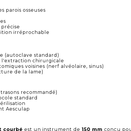
es parois osseuses
e
les
 précise
ition irréprochable
ge (autoclave standard)
 l'extraction chirurgicale
omiques voisines (nerf alvéolaire, sinus)
cture de la lame)
ultrasons recommandé)
tocole standard
rilisation
nt Aesculap
 courbé
est un instrument de
150 mm
conçu po