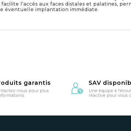
 facilite l'accès aux faces distales et palatines, 
ne éventuelle implantation immédiate.
roduits garantis
SAV disponib
ntactez-nous pour plus
Une équipe à l'écou
informations
réactive pour vous c