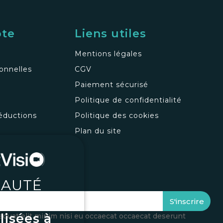
pte
Liens utiles
Mentions légales
onnelles
CGV
Paiement sécurisé
Politique de confidentialité
éductions
Politique des cookies
s
Plan du site
AUTÉ
oupes
S'inscrire
lisées à
equat elit minim nisi eu occaecat occaecat deserunt