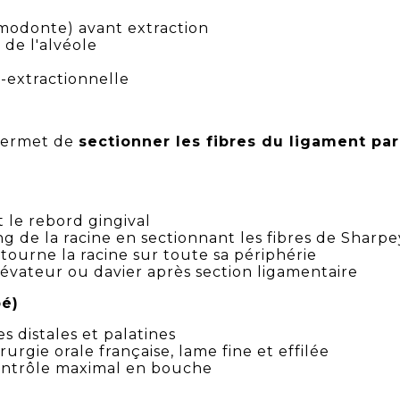
smodonte) avant extraction
de l'alvéole
-extractionnelle
permet de
sectionner les fibres du ligament pa
t le rebord gingival
g de la racine en sectionnant les fibres de Sharpe
ourne la racine sur toute sa périphérie
lévateur ou davier après section ligamentaire
bé)
es distales et palatines
urgie orale française, lame fine et effilée
ntrôle maximal en bouche