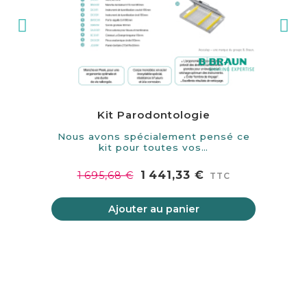
Kit Parodontologie
Nous avons spécialement pensé ce
Pin
kit pour toutes vos…
1 441,33 €
1 695,68 €
TTC
Ajouter au panier