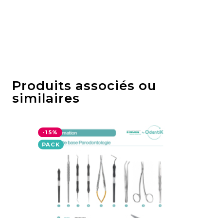
Produits associés ou
similaires
-15%
-1
PACK