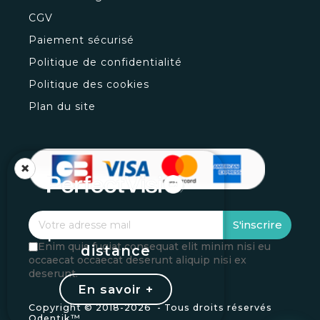
CGV
Paiement sécurisé
Politique de confidentialité
Politique des cookies
Plan du site
×
Vos loupes
S'inscrire
personnalisées à
Enim quis fugiat consequat elit minim nisi eu
distance
occaecat occaecat deserunt aliquip nisi ex
deserunt.
En savoir +
Copyright © 2018-
2026 - Tous droits réservés
Odentik™