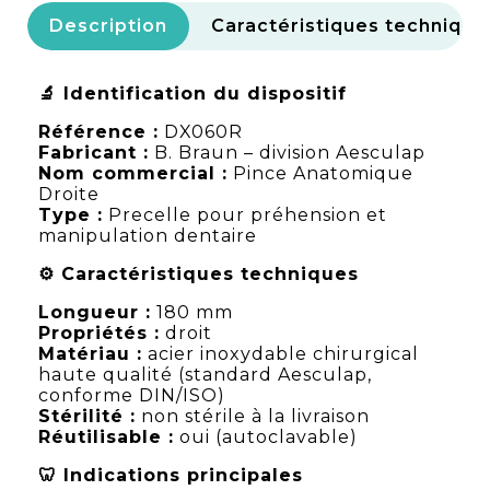
Description
Caractéristiques technique
🔬 Identification du dispositif
Référence :
DX060R
Fabricant :
B. Braun – division Aesculap
Nom commercial :
Pince Anatomique
Droite
Type :
Precelle pour préhension et
manipulation dentaire
⚙️ Caractéristiques techniques
Longueur :
180 mm
Propriétés :
droit
Matériau :
acier inoxydable chirurgical
haute qualité (standard Aesculap,
conforme DIN/ISO)
Stérilité :
non stérile à la livraison
Réutilisable :
oui (autoclavable)
🦷 Indications principales