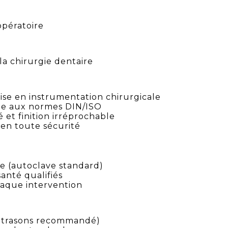
opératoire
 chirurgie dentaire
tise en instrumentation chirurgicale
me aux normes DIN/ISO
é et finition irréprochable
 en toute sécurité
ge (autoclave standard)
santé qualifiés
chaque intervention
ultrasons recommandé)