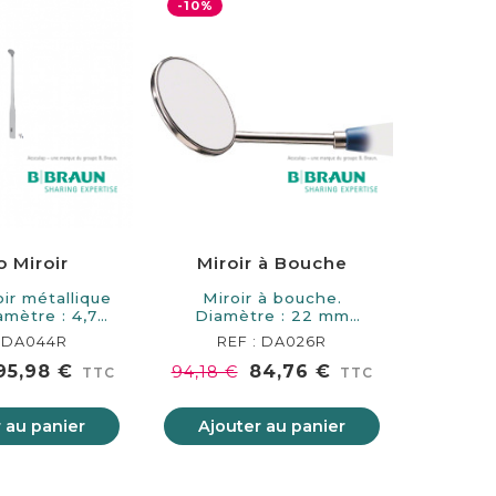
-10%
o Miroir
Miroir à Bouche
ir métallique
Miroir à bouche.
Diamètre : 22 mm
mm…
S'adapte…
: DA044R
REF : DA026R
95,98 €
84,76 €
94,18 €
TTC
TTC
 au panier
Ajouter au panier