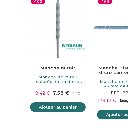
-10%
-10%
Manche Miroir
Manche Bist
Micro Lames
Miro
Manche de miroir
colorés, en matière
Manche de b
synthétique.…
145 mm de 
Compat
7,58 €
8,42 €
REF : B
TTC
155
173,17 €
Ajouter au panier
Ajouter a