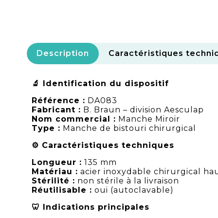
Description
Caractéristiques techni
🔬 Identification du dispositif
Référence :
DA083
Fabricant :
B. Braun – division Aesculap
Nom commercial :
Manche Miroir
Type :
Manche de bistouri chirurgical
⚙️ Caractéristiques techniques
Longueur :
135 mm
Matériau :
acier inoxydable chirurgical ha
Stérilité :
non stérile à la livraison
Réutilisable :
oui (autoclavable)
🦷 Indications principales