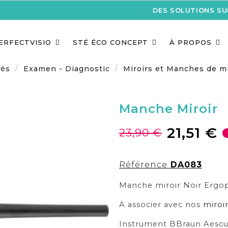
DES SOLUTIONS S
ERFECTVISIO
STÉ ÉCO CONCEPT
À PROPOS
tés
Examen - Diagnostic
Miroirs et Manches de mi
Manche Miroir
21,51 €
23,90 €
Référence
DA083
Manche miroir Noir Ergo
A associer avec nos
miroi
Instrument BBraun Aescu