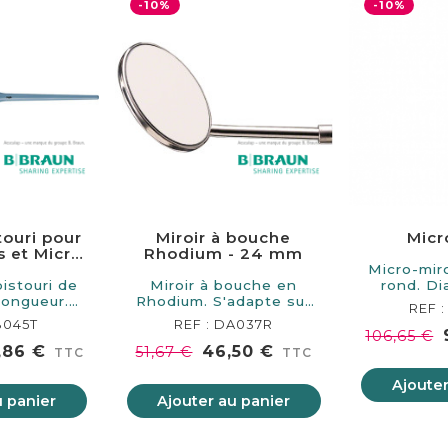
-10%
-10%
ouri pour
Miroir à bouche
Micr
 et Micro
Rhodium - 24 mm
ir
Micro-miro
istouri de
Miroir à bouche en
rond. Diamètre : 4,7
longueur.
Rhodium. S'adapte sur
REF 
ible…
tous nos…
B045T
REF : DA037R
106,65 €
,86 €
46,50 €
51,67 €
TTC
TTC
Ajouter
u panier
Ajouter au panier