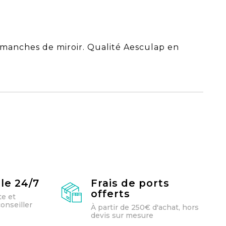
 manches de miroir. Qualité Aesculap en
le 24/7
Frais de ports
offerts
te et
onseiller
À partir de 250€ d'achat, hors
devis sur mesure