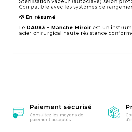
Stérilisation vapeur (autoclave) selon pro
Compatible avec les systèmes de rangement
💡 En résumé
Le
DA083 – Manche Miroir
est un instrum
acier chirurgical haute résistance conform
Paiement sécurisé
P
Consultez les moyens de
Co
paiement acceptés
d'