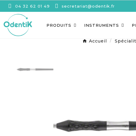
04 32 62 01 49
secretariat@odentik.fr
PRODUITS
INSTRUMENTS
P
Accueil
Spéciali