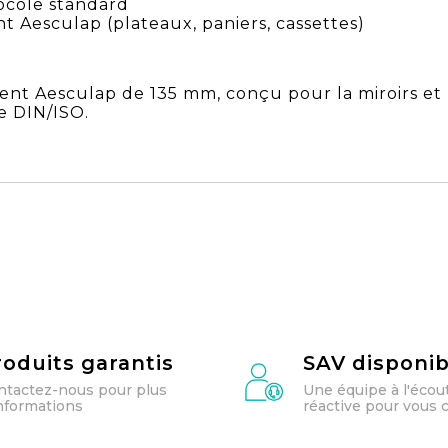
tocole standard
 Aesculap (plateaux, paniers, cassettes)
ent Aesculap de 135 mm, conçu pour la miroirs et
e DIN/ISO.
roduits garantis
SAV disponib
ntactez-nous pour plus
Une équipe à l'écou
informations
réactive pour vous c