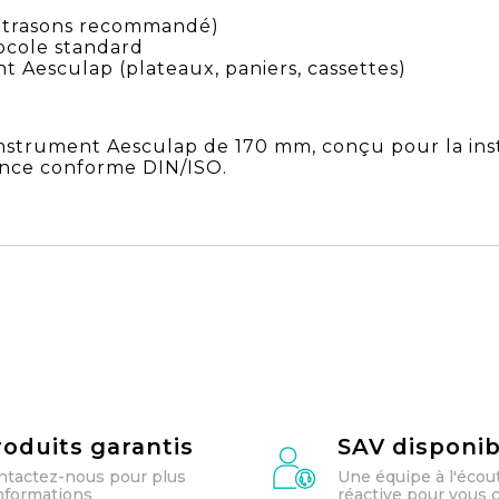
ultrasons recommandé)
tocole standard
 Aesculap (plateaux, paniers, cassettes)
nstrument Aesculap de 170 mm, conçu pour la in
tance conforme DIN/ISO.
roduits garantis
SAV disponib
ntactez-nous pour plus
Une équipe à l'écou
informations
réactive pour vous c