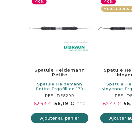
-10%
-10%
MEILLEURES 
Spatule Heidemann
Spatule H
Petite
Moye
Spatule Heidemann
Spatule H
Petite Ergofill de 170
Moyenne Ergo
mm de longueur.…
mm de lon
REF : DE820R
REF : D
56,19 €
56
62,43 €
62,43 €
TTC
Ajouter au panier
Ajouter a