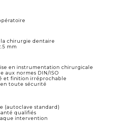
opératoire
a chirurgie dentaire
2.5 mm
tise en instrumentation chirurgicale
me aux normes DIN/ISO
é et finition irréprochable
 en toute sécurité
ge (autoclave standard)
santé qualifiés
chaque intervention