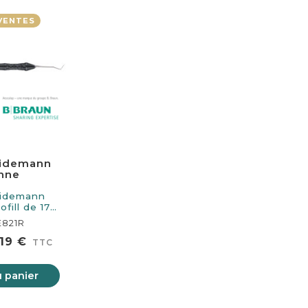
VENTES
eidemann
nne
eidemann
fill de 170
gueur.…
E821R
,19 €
TTC
u panier