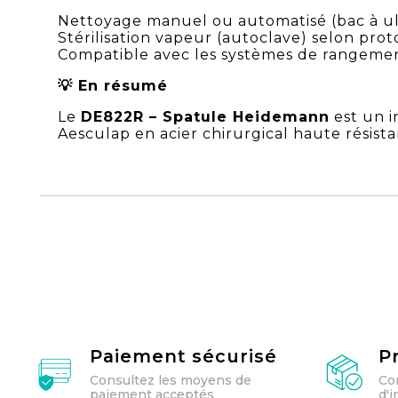
Nettoyage manuel ou automatisé (bac à 
Stérilisation vapeur (autoclave) selon pro
Compatible avec les systèmes de rangement
💡 En résumé
Le
DE822R – Spatule Heidemann
est un i
Aesculap en acier chirurgical haute résis
Paiement sécurisé
P
Consultez les moyens de
Co
paiement acceptés
d'