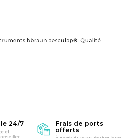
struments bbraun aesculap®. Qualité
le 24/7
Frais de ports
offerts
te et
onseiller