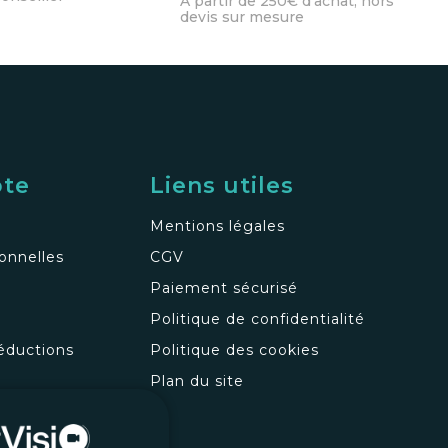
À partir de 250€ d'achat, hors
devis sur mesure
pte
Liens utiles
Mentions légales
onnelles
CGV
Paiement sécurisé
Politique de confidentialité
éductions
Politique des cookies
s
Plan du site