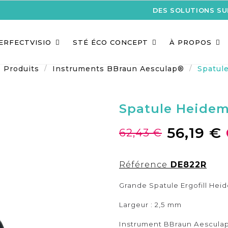
DES SOLUTIONS S
ERFECTVISIO
STÉ ÉCO CONCEPT
À PROPOS
Produits
Instruments BBraun Aesculap®
Spatul
Spatule Heide
56,19 €
62,43 €
Référence
DE822R
Grande Spatule Ergofill He
Largeur : 2,5 mm
Instrument BBraun Aesculap