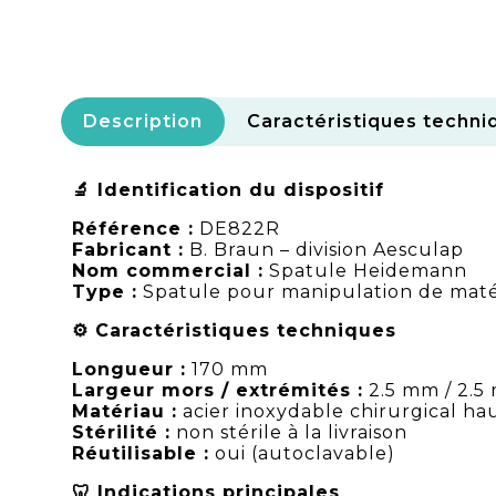
Description
Caractéristiques techni
🔬 Identification du dispositif
Référence :
DE822R
Fabricant :
B. Braun – division Aesculap
Nom commercial :
Spatule Heidemann
Type :
Spatule pour manipulation de maté
⚙️ Caractéristiques techniques
Longueur :
170 mm
Largeur mors / extrémités :
2.5 mm / 2.5
Matériau :
acier inoxydable chirurgical ha
Stérilité :
non stérile à la livraison
Réutilisable :
oui (autoclavable)
🦷 Indications principales