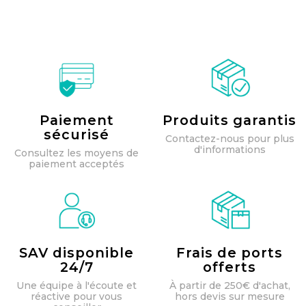
Paiement
Produits garantis
sécurisé
Contactez-nous pour plus
d'informations
Consultez les moyens de
paiement acceptés
SAV disponible
Frais de ports
24/7
offerts
Une équipe à l'écoute et
À partir de 250€ d'achat,
réactive pour vous
hors devis sur mesure