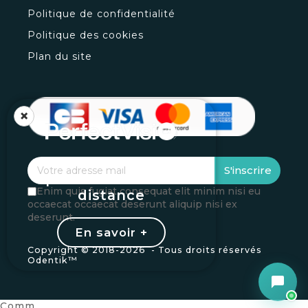
Politique de confidentialité
Politique des cookies
Plan du site
×
Vos loupes
S'inscrire
personnalisées à
Enim quis fugiat consequat elit minim nisi eu
distance
occaecat occaecat deserunt aliquip nisi ex
deserunt.
En savoir +
Copyright © 2018-
2026 - Tous droits réservés
Odentik™
Comm